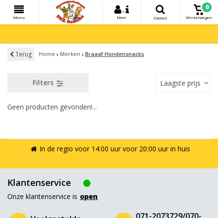
0
+
Menu
Meer
Winkelwagen
Zoeken
Terug
Home
Merken
Braaaf Hondensnacks
Filters
Laagste prijs
Geen producten gevonden!...
In de regio voor 14:00 uur voor 20:00 uur in huis
Klantenservice
Onze klantenservice is
open
071-2073729/070-