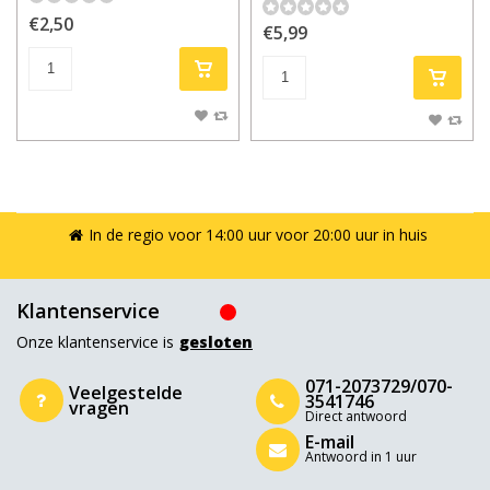
€2,50
€5,99
In de regio voor 14:00 uur voor 20:00 uur in huis
Klantenservice
Onze klantenservice is
gesloten
071-2073729/070-
Veelgestelde
3541746
vragen
Direct antwoord
E-mail
Antwoord in 1 uur