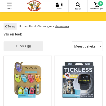
0
+
Menu
Meer
Winkelwagen
Zoeken
Terug
Home
Hond
Verzorging
Vlo en teek
Vlo en teek
Filters
Meest bekeken