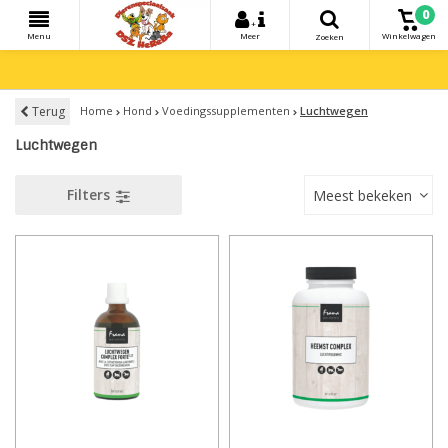
0
+
Menu
Meer
Winkelwagen
Zoeken
Terug
Home
Hond
Voedingssupplementen
Luchtwegen
Luchtwegen
Filters
Meest bekeken