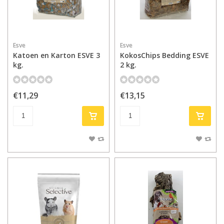
Esve
Esve
Katoen en Karton ESVE 3
KokosChips Bedding ESVE
kg.
2 kg.
€11,29
€13,15