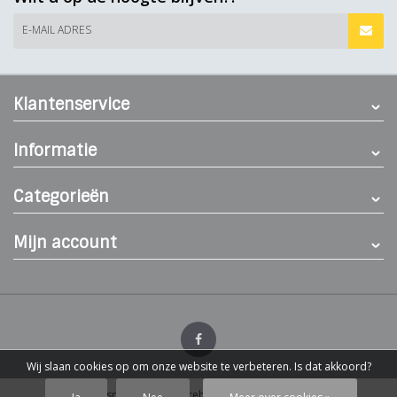
E-MAIL ADRES
Klantenservice
Informatie
Categorieën
Mijn account
Wij slaan cookies op om onze website te verbeteren. Is dat akkoord?
© Dierenspeciaalzaak Hereba
- Theme by
Webdinge.nl