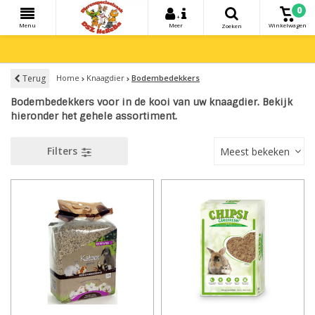
0
+
Menu
Meer
Winkelwagen
Zoeken
Terug
Home
Knaagdier
Bodembedekkers
Bodembedekkers voor in de kooi van uw knaagdier. Bekijk
hieronder het gehele assortiment.
Filters
Meest bekeken