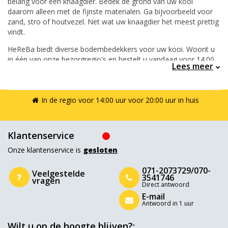
belang voor een knaagdier. Bedek de grond van uw kooi
daarom alleen met de fijnste materialen. Ga bijvoorbeeld voor
zand, stro of houtvezel. Net wat uw knaagdier het meest prettig
vindt.
HeReBa biedt diverse bodembedekkers voor uw kooi. Woont u
in één van onze bezorgregio's en bestelt u vandaag voor 14.00
Lees meer
uur? Dan heeft u de materialen vandaag nog in huis.
In de regio voor 14:00 uur voor 20:00 uur in huis
Klantenservice
Onze klantenservice is
gesloten
071-2073729/070-
Veelgestelde
3541746
vragen
Direct antwoord
E-mail
Antwoord in 1 uur
Wilt u op de hoogte blijven?: