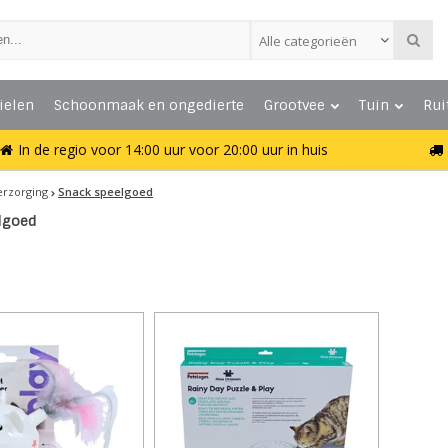
Alle categorieën
ielen
Schoonmaak en ongedierte
Grootvee
Tuin
Rui
In de regio voor 14:00 uur voor 20:00 uur in huis
erzorging
Snack speelgoed
lgoed