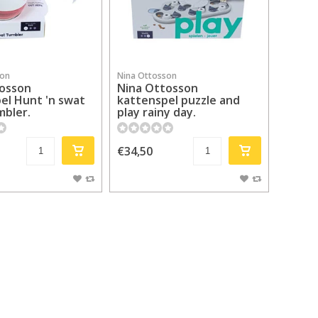
son
Nina Ottosson
tosson
Nina Ottosson
el Hunt 'n swat
kattenspel puzzle and
mbler.
play rainy day.
€34,50