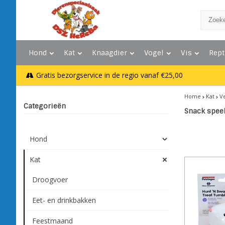
Hond
Kat
Knaagdier
Vogel
Vis
Rept
Gratis bezorgservice in de regio vanaf €25,00
Home
Kat
V
Categorieën
Snack spee
Hond
Kat
Droogvoer
Eet- en drinkbakken
Feestmaand