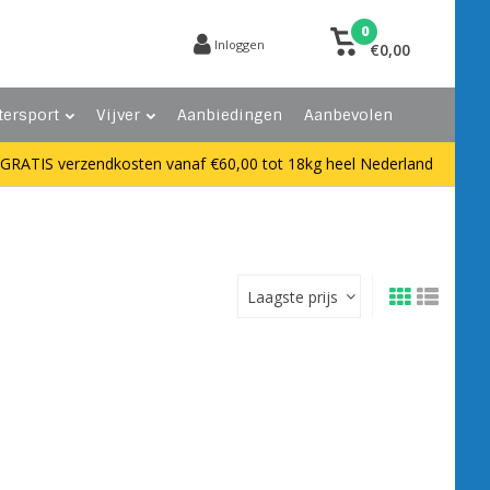
0
Inloggen
€0,00
tersport
Vijver
Aanbiedingen
Aanbevolen
GRATIS verzendkosten vanaf €60,00 tot 18kg heel Nederland
Laagste prijs