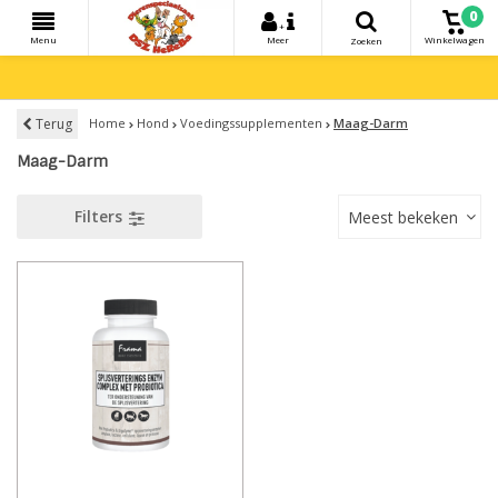
0
+
Menu
Meer
Winkelwagen
Zoeken
Terug
Home
Hond
Voedingssupplementen
Maag-Darm
Maag-Darm
Filters
Meest bekeken