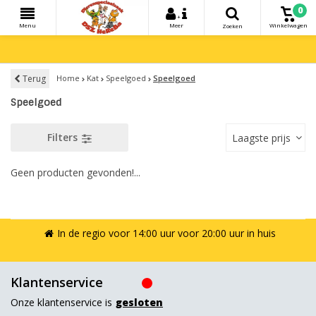
0
+
Menu
Meer
Winkelwagen
Zoeken
Terug
Home
Kat
Speelgoed
Speelgoed
Speelgoed
Filters
Laagste prijs
Geen producten gevonden!...
In de regio voor 14:00 uur voor 20:00 uur in huis
Klantenservice
Onze klantenservice is
gesloten