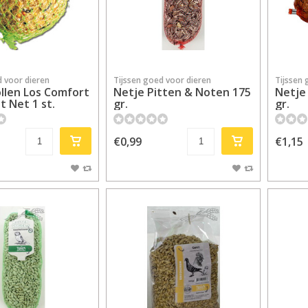
d voor dieren
Tijssen goed voor dieren
Tijssen 
len Los Comfort
Netje Pitten & Noten 175
Netje
t Net 1 st.
gr.
gr.
€0,99
€1,15