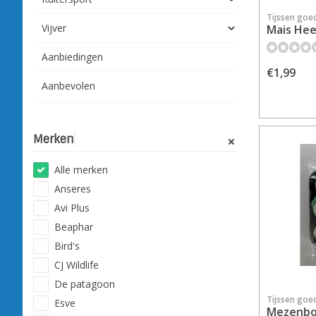
Tijssen goe
Vijver
Mais Heel
Aanbiedingen
€1,99
Aanbevolen
Merken
Alle merken
Anseres
Avi Plus
Beaphar
Bird's
CJ Wildlife
De patagoon
Tijssen goe
Esve
Mezenbol