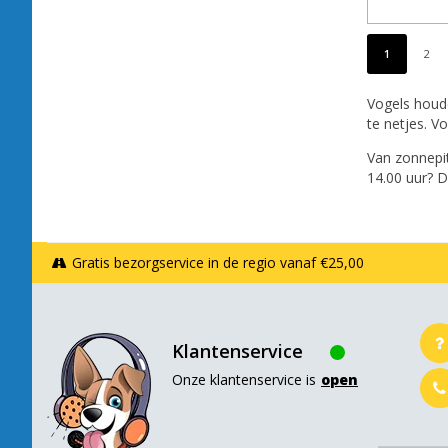
1
2
Vogels houde
te netjes. V
Van zonnepit
14.00 uur? D
Gratis bezorgservice in de regio vanaf €25,00
Klantenservice
Onze klantenservice is
open