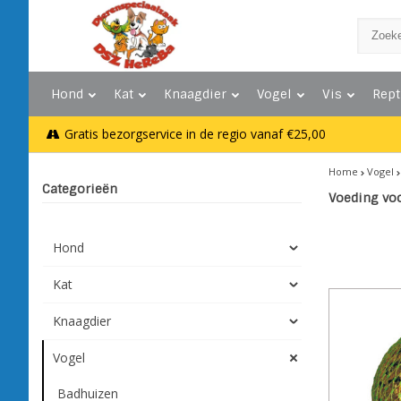
Hond
Kat
Knaagdier
Vogel
Vis
Rept
Gratis bezorgservice in de regio vanaf €25,00
Home
Vogel
Categorieën
Voeding voo
Hond
Kat
Knaagdier
Vogel
Badhuizen