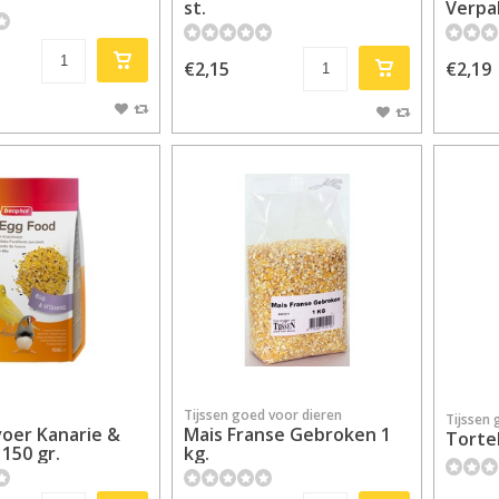
st.
Verpa
€2,15
€2,19
Tijssen goed voor dieren
Tijssen 
voer Kanarie &
Mais Franse Gebroken 1
Torte
150 gr.
kg.