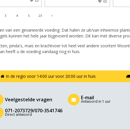
3
4
5
23
n van een gevarieerde voeding. Dat halen ze uit/van inheemse planten 
ogels kunnen het hele jaar bijgevoerd worden. Dit kan met diverse p
ten, pinda's, mais en krachtvoer tot heel veel andere soorten! Woont
an heeft u de voeding vandaag nog in huis.
In de regio voor 14:00 uur voor 20:00 uur in huis
E-mail
Veelgestelde vragen
Antwoord in 1 uur
071-2073729/070-3541746
Direct antwoord