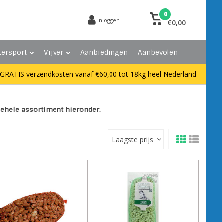
0
Inloggen
€0,00
tersport
Vijver
Aanbiedingen
Aanbevolen
GRATIS verzendkosten vanaf €60,00 tot 18kg heel Nederland
gehele assortiment hieronder.
Laagste prijs