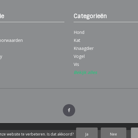
ie
Categorieën
Hond
oorwaarden
Kat
Knaagdier
cy
Vogel
Vis
Bekijk alles
nze website te verbeteren. Is dat akkoord?
Ja
Nee