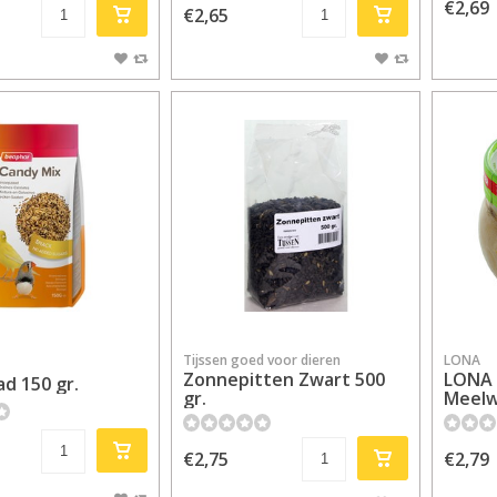
€2,69
€2,65
Tijssen goed voor dieren
LONA
Zonnepitten Zwart 500
LONA 
d 150 gr.
gr.
Meelw
€2,75
€2,79