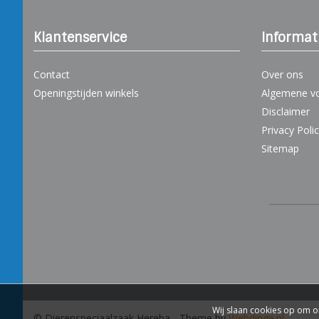
Klantenservice
Informat
Contact
Over ons
Openingstijden winkels
Algemene v
Disclaimer
Privacy Poli
Sitemap
Wij slaan cookies op om o
© Dierenspeciaalzaak Hereba
- Theme by
Webdinge.nl