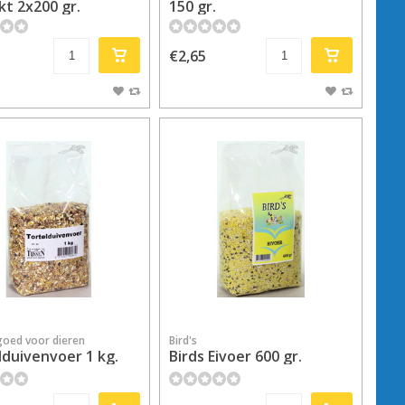
kt 2x200 gr.
150 gr.
€2,65
goed voor dieren
Bird's
lduivenvoer 1 kg.
Birds Eivoer 600 gr.