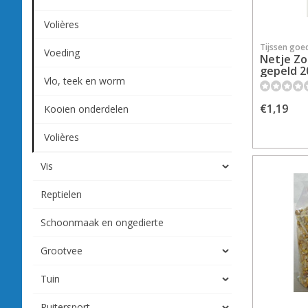
Volières
Tijssen goe
Voeding
Netje Z
gepeld 2
Vlo, teek en worm
€1,19
Kooien onderdelen
Volières
Vis
Reptielen
Schoonmaak en ongedierte
Grootvee
Tuin
Ruitersport