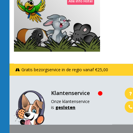
Alle info Hotel
Gratis bezorgservice in de regio vanaf €25,00
Klantenservice
Onze klantenservice
is
gesloten