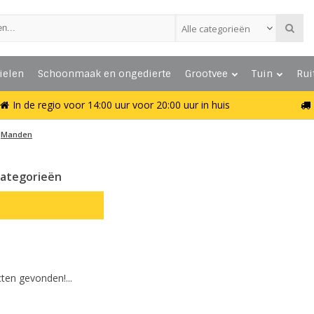
Alle categorieën
ielen
Schoonmaak en ongedierte
Grootvee
Tuin
Rui
In de regio voor 14:00 uur voor 20:00 uur in huis
Manden
ategorieën
ten gevonden!...