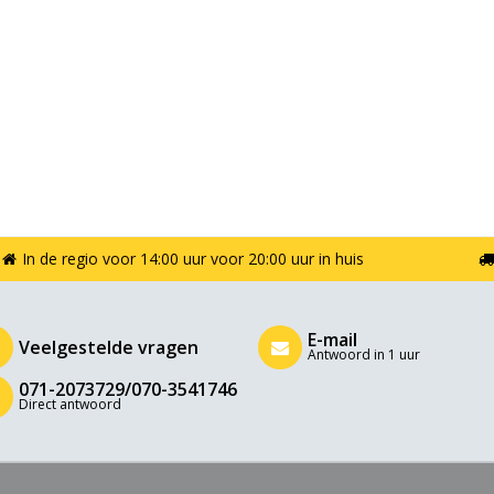
In de regio voor 14:00 uur voor 20:00 uur in huis
E-mail
Veelgestelde vragen
Antwoord in 1 uur
071-2073729/070-3541746
Direct antwoord