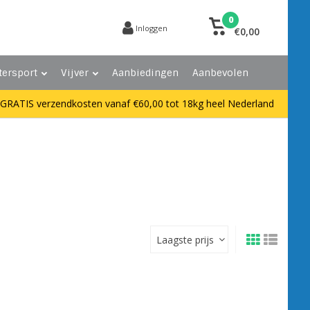
0
Inloggen
€0,00
tersport
Vijver
Aanbiedingen
Aanbevolen
GRATIS verzendkosten vanaf €60,00 tot 18kg heel Nederland
Laagste prijs