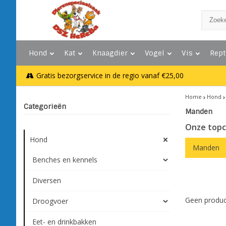
Hond
Kat
Knaagdier
Vogel
Vis
Rept
Gratis bezorgservice in de regio vanaf €25,00
Home
Hond
Categorieën
Manden
Onze topc
Hond
Manden
Benches en kennels
Diversen
Geen produc
Droogvoer
Eet- en drinkbakken