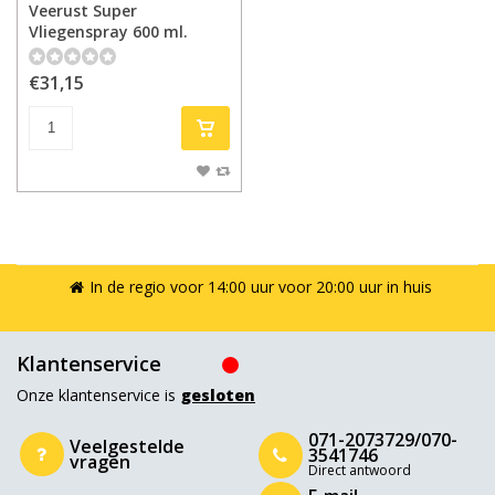
Veerust Super
Vliegenspray 600 ml.
€31,15
In de regio voor 14:00 uur voor 20:00 uur in huis
Klantenservice
Onze klantenservice is
gesloten
071-2073729/070-
Veelgestelde
3541746
vragen
Direct antwoord