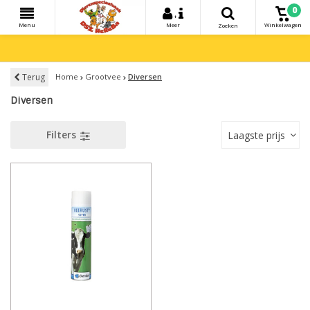
0
+
Menu
Meer
Winkelwagen
Zoeken
Terug
Home
Grootvee
Diversen
Diversen
Filters
Laagste prijs