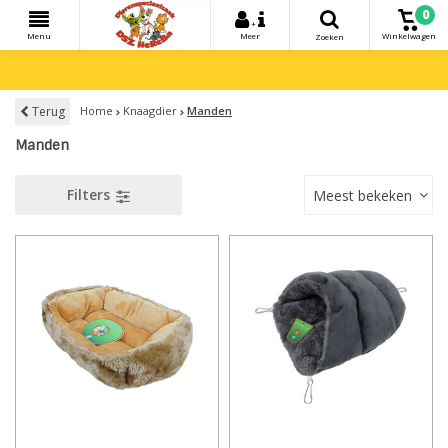
0
+
Menu
Meer
Winkelwagen
Zoeken
Terug
Home
Knaagdier
Manden
Manden
Filters
Meest bekeken