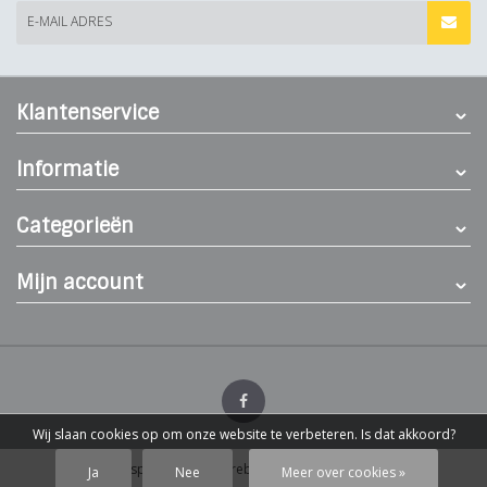
E-MAIL ADRES
Klantenservice
Informatie
Categorieën
Mijn account
Wij slaan cookies op om onze website te verbeteren. Is dat akkoord?
© Dierenspeciaalzaak Hereba
- Theme by
Webdinge.nl
Ja
Nee
Meer over cookies »