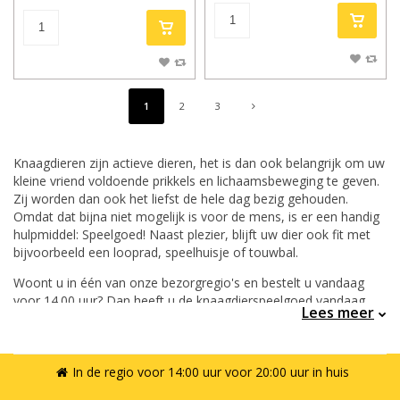
1
2
3
Knaagdieren zijn actieve dieren, het is dan ook belangrijk om uw
kleine vriend voldoende prikkels en lichaamsbeweging te geven.
Zij worden dan ook het liefst de hele dag bezig gehouden.
Omdat dat bijna niet mogelijk is voor de mens, is er een handig
hulpmiddel: Speelgoed! Naast plezier, blijft uw dier ook fit met
bijvoorbeeld een looprad, speelhuisje of touwbal.
Woont u in één van onze bezorgregio's en bestelt u vandaag
voor 14.00 uur? Dan heeft u de knaagdierspeelgoed vandaag
Lees meer
nog in huis.
In de regio voor 14:00 uur voor 20:00 uur in huis