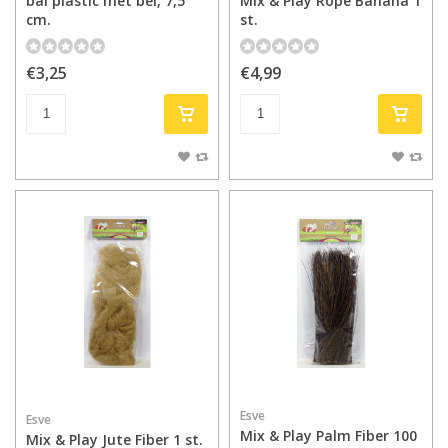
bal plastic met bel, 7,5
Mix & Play Rope Banana 1
cm.
st.
€3,25
€4,99
Esve
Esve
Mix & Play Palm Fiber 100
Mix & Play Jute Fiber 1 st.