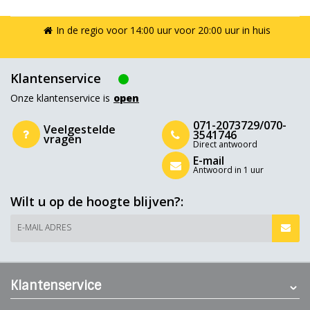
bezorgregio's en bestelt u vandaag voor 14.00 uur? Dan heeft u
het kattenspeelgoed vandaag nog in huis.
In de regio voor 14:00 uur voor 20:00 uur in huis
Klantenservice
Onze klantenservice is
open
071-2073729/070-
Veelgestelde
3541746
vragen
Direct antwoord
E-mail
Antwoord in 1 uur
Wilt u op de hoogte blijven?:
E-MAIL ADRES
Klantenservice