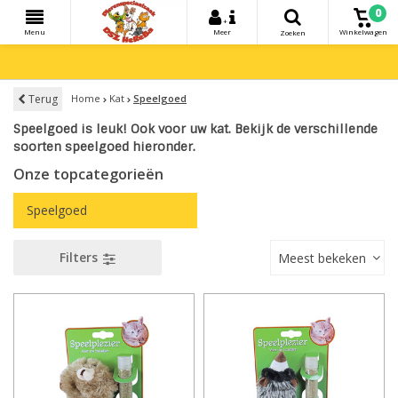
0
+
Menu
Meer
Winkelwagen
Zoeken
Terug
Home
Kat
Speelgoed
Speelgoed is leuk! Ook voor uw kat. Bekijk de verschillende
soorten speelgoed hieronder.
Onze topcategorieën
Speelgoed
Filters
Meest bekeken