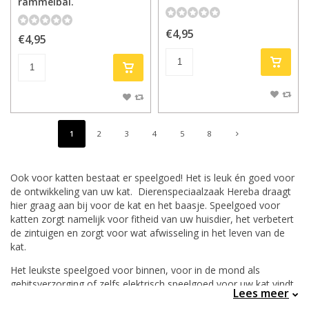
rammelbal.
€4,95
€4,95
1
2
3
4
5
8
Ook voor katten bestaat er speelgoed! Het is leuk én goed voor
de ontwikkeling van uw kat. Dierenspeciaalzaak Hereba draagt
hier graag aan bij voor de kat en het baasje. Speelgoed voor
katten zorgt namelijk voor fitheid van uw huisdier, het verbetert
de zintuigen en zorgt voor wat afwisseling in het leven van de
kat.
Het leukste speelgoed voor binnen, voor in de mond als
gebitsverzorging of zelfs elektrisch speelgoed voor uw kat vindt
Lees meer
u allemaal in ons assortiment. Woont u in één van onze