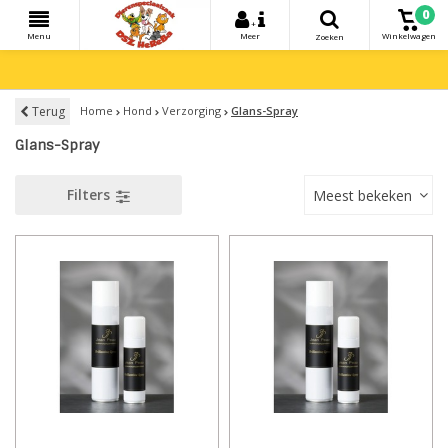
0
+
Menu
Meer
Winkelwagen
Zoeken
Terug
Home
Hond
Verzorging
Glans-Spray
Glans-Spray
Filters
Meest bekeken