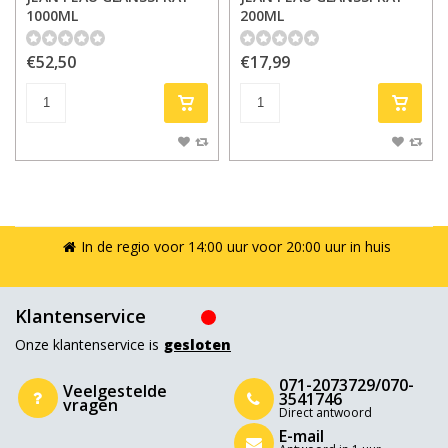
1000ML
200ML
€52,50
€17,99
In de regio voor 14:00 uur voor 20:00 uur in huis
Klantenservice
Onze klantenservice is
gesloten
071-2073729/070-
Veelgestelde
3541746
vragen
Direct antwoord
E-mail