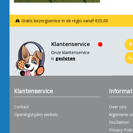
Gratis bezorgservice in de regio vanaf €25,00
Klantenservice
Onze klantenservice
is
gesloten
Klantenservice
Informat
Contact
Over ons
Openingstijden winkels
Algemene v
Disclaimer
Privacy Poli