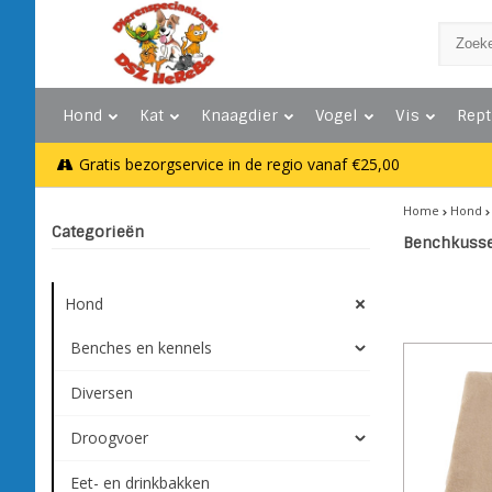
Hond
Kat
Knaagdier
Vogel
Vis
Rept
Gratis bezorgservice in de regio vanaf €25,00
Home
Hond
Categorieën
Benchkussen
Hond
Benches en kennels
Diversen
Droogvoer
Eet- en drinkbakken