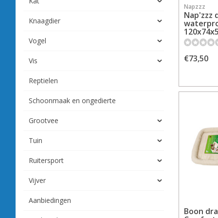
Kat
Napzzz
Nap'zzz 
Knaagdier
waterpro
120x74x5
Vogel
€73,50
Vis
Reptielen
Schoonmaak en ongedierte
Grootvee
Tuin
Ruitersport
Vijver
Aanbiedingen
Boon dr