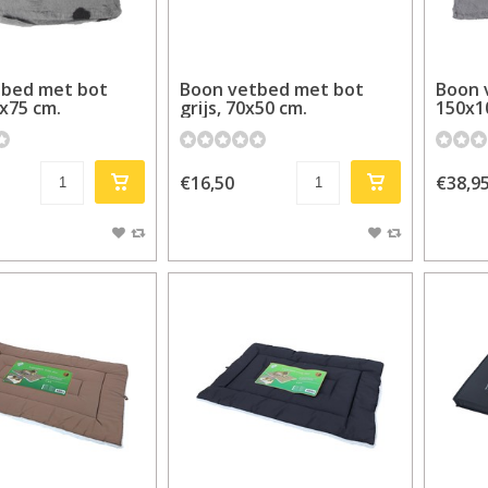
tbed met bot
Boon vetbed met bot
Boon v
0x75 cm.
grijs, 70x50 cm.
150x1
€16,50
€38,9