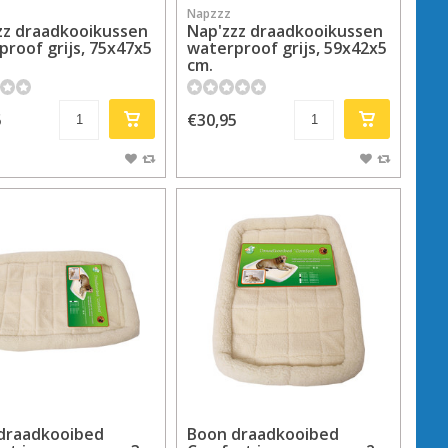
Napzzz
zz draadkooikussen
Nap'zzz draadkooikussen
roof grijs, 75x47x5
waterproof grijs, 59x42x5
cm.
5
€30,95
draadkooibed
Boon draadkooibed