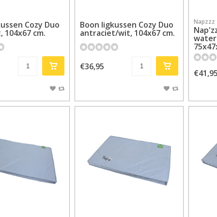
Napzzz
kussen Cozy Duo
Boon ligkussen Cozy Duo
Nap'z
t, 104x67 cm.
antraciet/wit, 104x67 cm.
water
75x47
€36,95
€41,9