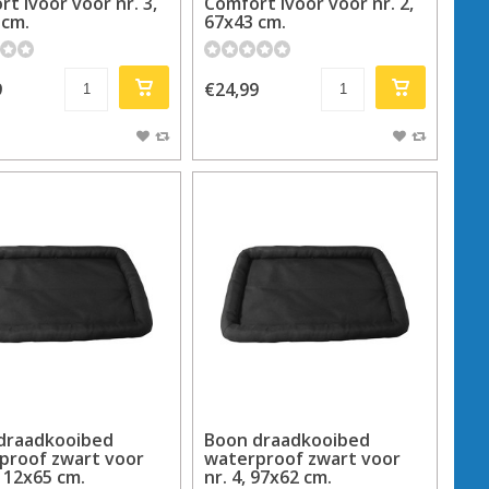
t ivoor voor nr. 3,
Comfort ivoor voor nr. 2,
 cm.
67x43 cm.
9
€24,99
draadkooibed
Boon draadkooibed
proof zwart voor
waterproof zwart voor
 112x65 cm.
nr. 4, 97x62 cm.