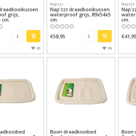
Napzzz
Napzzz
draadkooikussen
Nap'zzz draadkooikussen
Nap'z
of grijs,
waterproof grijs, 89x54x5
waterp
 cm.
cm.
cm.
€58,95
€41,9
aadkooibed
Boon draadkooibed
Boon 