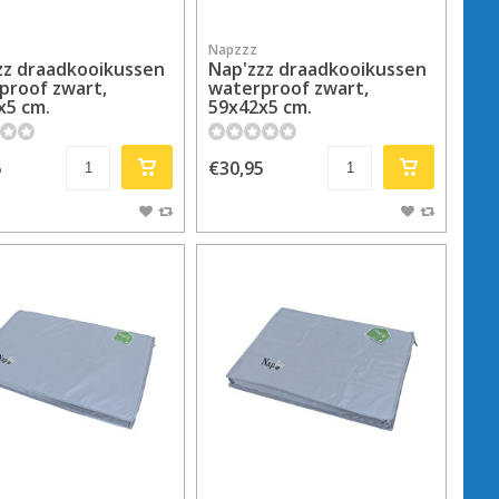
Napzzz
zz draadkooikussen
Nap'zzz draadkooikussen
proof zwart,
waterproof zwart,
x5 cm.
59x42x5 cm.
5
€30,95