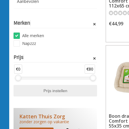
Comfort i
Aanbevolen
112x65 c
Merken
€44,99
Alle merken
Napzzz
Prijs
€0
€80
Boon dr
Katten Thuis Zorg
Comfort i
zonder zorgen op vakantie
55x35 cm