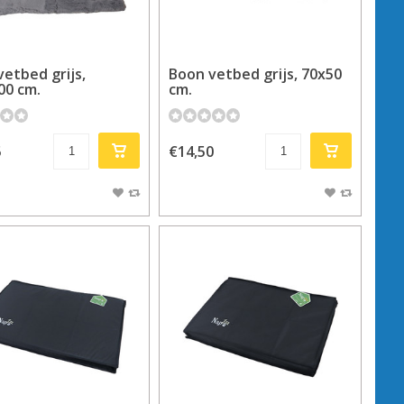
etbed grijs,
Boon vetbed grijs, 70x50
00 cm.
cm.
5
€14,50