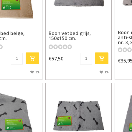
Boon 
bed beige,
Boon vetbed grijs,
anti-s
cm.
150x150 cm.
nr. 3,
€57,50
€35,9