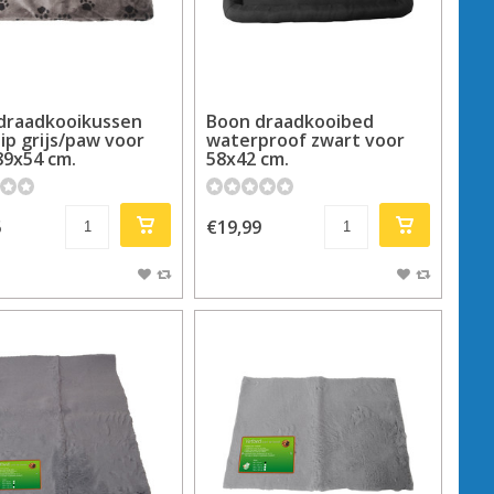
draadkooikussen
Boon draadkooibed
lip grijs/paw voor
waterproof zwart voor
 89x54 cm.
58x42 cm.
5
€19,99