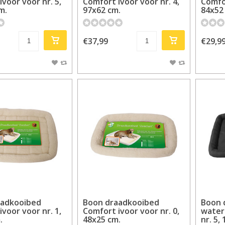
voor voor nr. 5,
Comfort ivoor voor nr. 4,
Comfor
m.
97x62 cm.
84x52
€37,99
€29,9
aadkooibed
Boon draadkooibed
Boon 
voor voor nr. 1,
Comfort ivoor voor nr. 0,
water
.
48x25 cm.
nr. 5,