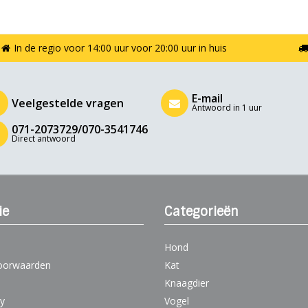
In de regio voor 14:00 uur voor 20:00 uur in huis
E-mail
Veelgestelde vragen
Antwoord in 1 uur
071-2073729/070-3541746
Direct antwoord
ie
Categorieën
Hond
oorwaarden
Kat
Knaagdier
cy
Vogel