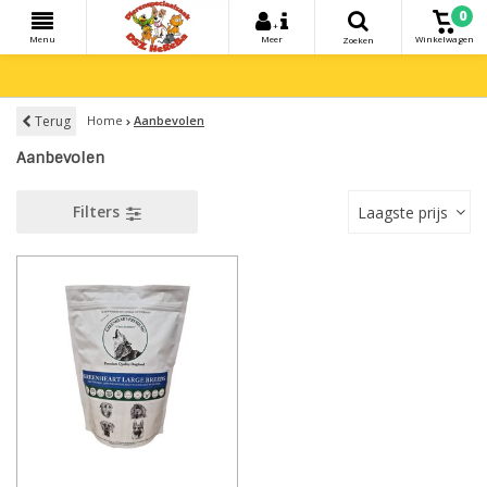
0
+
Menu
Meer
Winkelwagen
Zoeken
Terug
Home
Aanbevolen
Aanbevolen
Filters
Laagste prijs