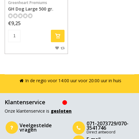
Greenheart Premiums
GH Dog Large 500 gr.
€9,25
In de regio voor 14:00 uur voor 20:00 uur in huis
Klantenservice
Onze klantenservice is
gesloten
071-2073729/070-
Veelgestelde
3541746
vragen
Direct antwoord