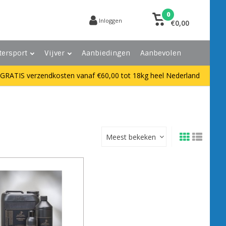
0
Inloggen
€0,00
tersport
Vijver
Aanbiedingen
Aanbevolen
GRATIS verzendkosten vanaf €60,00 tot 18kg heel Nederland
Meest bekeken