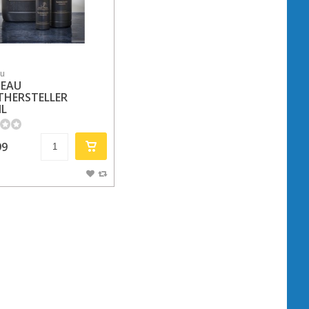
au
PEAU
THERSTELLER
ML
99