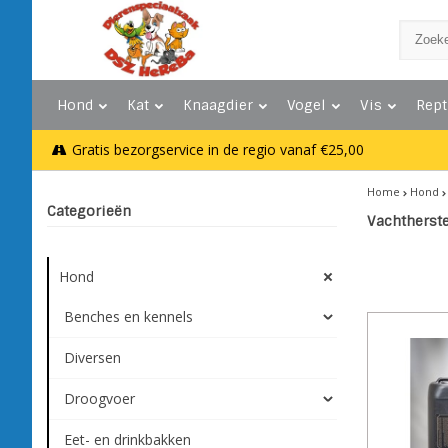
Hond
Kat
Knaagdier
Vogel
Vis
Rept
Gratis bezorgservice in de regio vanaf €25,00
Home
Hond
Categorieën
Vachtherste
Hond
Benches en kennels
Diversen
Droogvoer
Eet- en drinkbakken