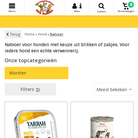
0
+
Menu
Meer
Winkelwagen
Zoeken
Terug
Home
Hond
Natvoer
Natvoer voor honden met keuze uit blikken of zakjes. Voor
iedere hond een echte verwennerij.
Onze topcategorieën
Worsten
Filters
Meest bekeken