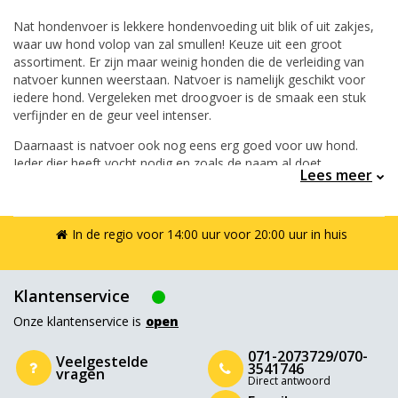
Nat hondenvoer is lekkere hondenvoeding uit blik of uit zakjes,
waar uw hond volop van zal smullen! Keuze uit een groot
assortiment. Er zijn maar weinig honden die de verleiding van
natvoer kunnen weerstaan. Natvoer is namelijk geschikt voor
iedere hond. Vergeleken met droogvoer is de smaak een stuk
verfijnder en de geur veel intenser.
Daarnaast is natvoer ook nog eens erg goed voor uw hond.
Ieder dier heeft vocht nodig en zoals de naam al doet
Lees meer
vermoeden, zit er in natvoer veel vocht. Als uw hond weinig
drinkt, is deze voeding dus een aanrader. Ook bij overgewicht is
natvoer de beste optie. Bovendien is het heerlijk vlezig en
sappig: een echte verwennerij voor iedere hond!
In de regio voor 14:00 uur voor 20:00 uur in huis
Klantenservice
Onze klantenservice is
open
071-2073729/070-
Veelgestelde
3541746
vragen
Direct antwoord