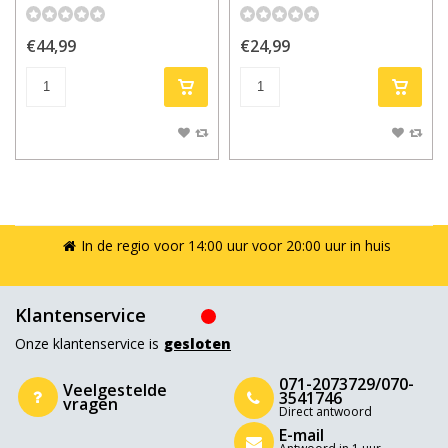
€44,99
€24,99
In de regio voor 14:00 uur voor 20:00 uur in huis
Klantenservice
Onze klantenservice is
gesloten
071-2073729/070-
Veelgestelde
3541746
vragen
Direct antwoord
E-mail