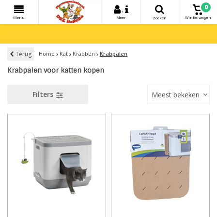
0
+
Menu
Meer
Winkelwagen
Zoeken
Terug
Home
Kat
Krabben
Krabpalen
Krabpalen voor katten kopen
Filters
Meest bekeken