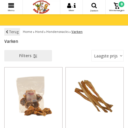
0
+
Menu
Meer
Winkelwagen
Zoeken
Terug
Home
Hond
Hondensnacks
Varken
Varken
Filters
Laagste prijs