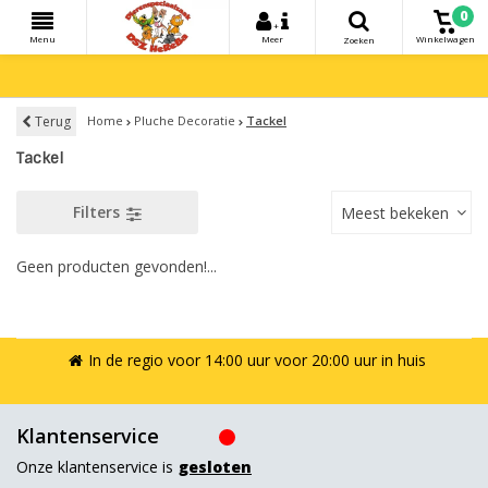
0
+
Menu
Meer
Winkelwagen
Zoeken
Terug
Home
Pluche Decoratie
Tackel
Tackel
Filters
Meest bekeken
Geen producten gevonden!...
In de regio voor 14:00 uur voor 20:00 uur in huis
Klantenservice
Onze klantenservice is
gesloten