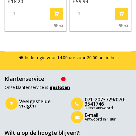
€18,20
€59,99
In de regio voor 14:00 uur voor 20:00 uur in huis
Klantenservice
Onze klantenservice is
gesloten
071-2073729/070-
Veelgestelde
3541746
vragen
Direct antwoord
E-mail
Antwoord in 1 uur
Wilt u op de hoogte blijven?: