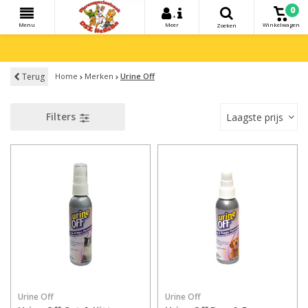
0
+
Menu
Meer
Winkelwagen
Zoeken
Terug
Home
Merken
Urine Off
Filters
Laagste prijs
Urine Off
Urine Off