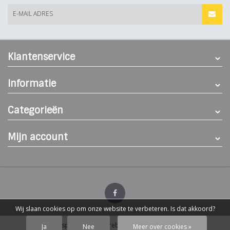
E-MAIL ADRES
Klantenservice
Informatie
Categorieën
Mijn account
Wij slaan cookies op om onze website te verbeteren. Is dat akkoord?
© Dierenspeciaalzaak Hereba
- Theme by
Webdinge.nl
Ja
Nee
Meer over cookies »