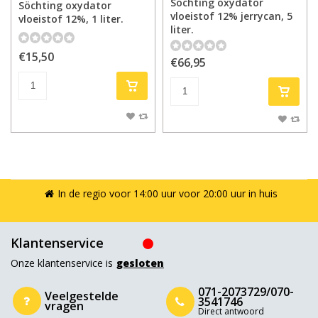
Söchting oxydator
Söchting oxydator
vloeistof 12% jerrycan, 5
vloeistof 12%, 1 liter.
liter.
€15,50
€66,95
In de regio voor 14:00 uur voor 20:00 uur in huis
Klantenservice
Onze klantenservice is
gesloten
071-2073729/070-
Veelgestelde
3541746
vragen
Direct antwoord