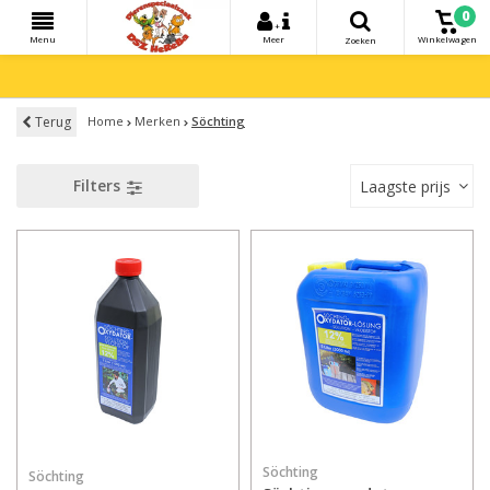
0
+
Menu
Meer
Winkelwagen
Zoeken
Terug
Home
Merken
Söchting
Filters
Laagste prijs
Söchting
Söchting