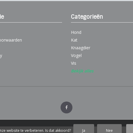
ie
Categorieën
Hond
oorwaarden
Kat
Knaagdier
cy
Vogel
Vis
Bekijk alles
nze website te verbeteren. Is dat akkoord?
Ja
Nee