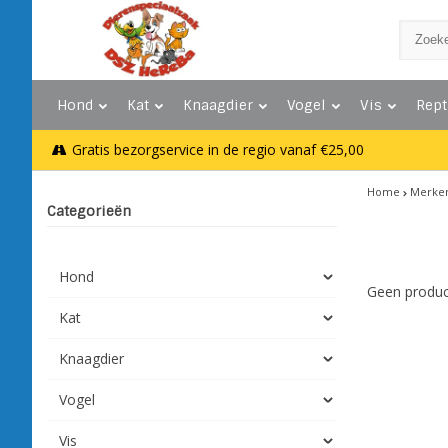
Hond
Kat
Knaagdier
Vogel
Vis
Rept
Gratis bezorgservice in de regio vanaf €25,00
Home
Merke
Categorieën
Hond
Geen produc
Kat
Knaagdier
Vogel
Vis