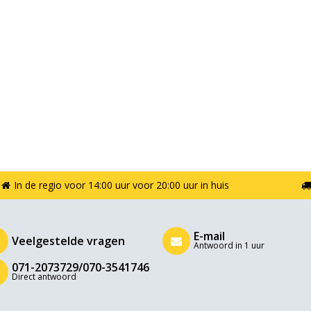
In de regio voor 14:00 uur voor 20:00 uur in huis
E-mail
Veelgestelde vragen
Antwoord in 1 uur
071-2073729/070-3541746
Direct antwoord