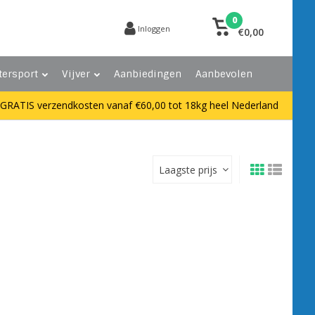
0
Inloggen
€0,00
tersport
Vijver
Aanbiedingen
Aanbevolen
GRATIS verzendkosten vanaf €60,00 tot 18kg heel Nederland
Laagste prijs