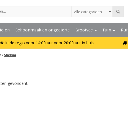
Alle categorieën
ielen
Schoonmaak en ongedierte
Grootvee
Tuin
Rui
In de regio voor 14:00 uur voor 20:00 uur in huis
n
Shelma
ten gevonden!...