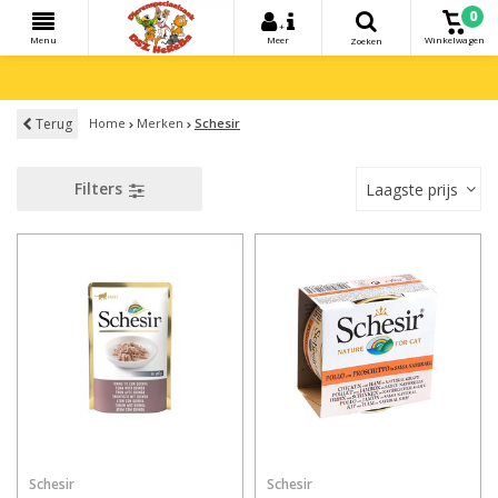
0
+
Menu
Meer
Winkelwagen
Zoeken
Terug
Home
Merken
Schesir
Filters
Laagste prijs
Schesir
Schesir