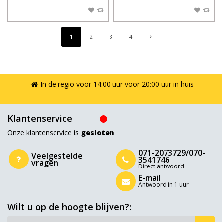
1
2
3
4
In de regio voor 14:00 uur voor 20:00 uur in huis
Klantenservice
Onze klantenservice is
gesloten
071-2073729/070-
Veelgestelde
3541746
vragen
Direct antwoord
E-mail
Antwoord in 1 uur
Wilt u op de hoogte blijven?: