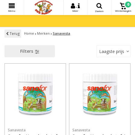
0
+
Menu
Meer
Winkelwagen
Zoeken
Terug
Home
Merken
Sanavesta
Filters
Laagste prijs
Sanavesta
Sanavesta