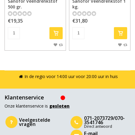
Sanofor Veendrenkstof
Sanofor Veendrenkstof 1
500 gr.
kg.
€19,35
€31,80
In de regio voor 14:00 uur voor 20:00 uur in huis
Klantenservice
Onze klantenservice is
gesloten
071-2073729/070-
Veelgestelde
3541746
vragen
Direct antwoord
E-mail