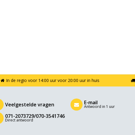
In de regio voor 14:00 uur voor 20:00 uur in huis
E-mail
Veelgestelde vragen
Antwoord in 1 uur
071-2073729/070-3541746
Direct antwoord