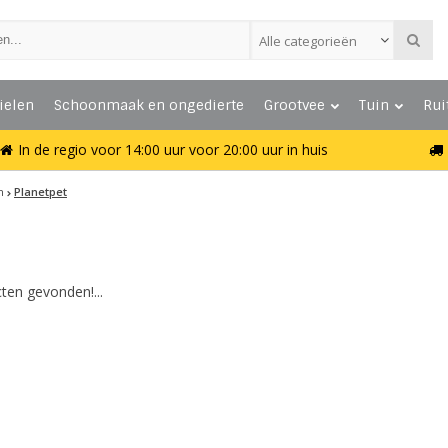
Alle categorieën
ielen
Schoonmaak en ongedierte
Grootvee
Tuin
Rui
In de regio voor 14:00 uur voor 20:00 uur in huis
n
Planetpet
ten gevonden!...