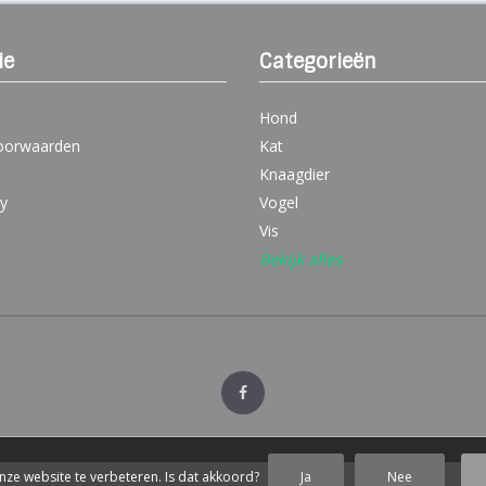
ie
Categorieën
Hond
oorwaarden
Kat
Knaagdier
cy
Vogel
Vis
Bekijk alles
nze website te verbeteren. Is dat akkoord?
Ja
Nee