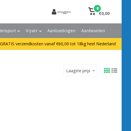
0
Inloggen
€0,00
tersport
Vijver
Aanbiedingen
Aanbevolen
GRATIS verzendkosten vanaf €60,00 tot 18kg heel Nederland
Laagste prijs