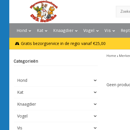
Hond
Kat
Knaagdier
Vogel
Vis
Rept
Gratis bezorgservice in de regio vanaf €25,00
Home
Merke
Categorieën
Hond
Geen produc
Kat
Knaagdier
Vogel
Vis