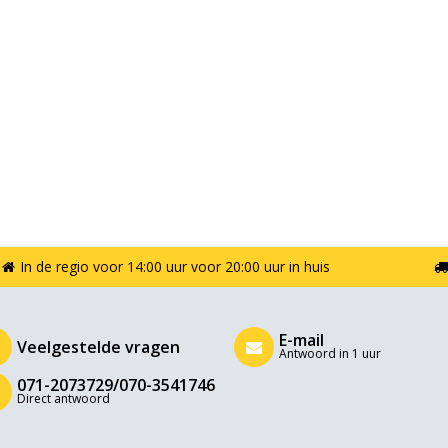
In de regio voor 14:00 uur voor 20:00 uur in huis
E-mail
Veelgestelde vragen
Antwoord in 1 uur
071-2073729/070-3541746
Direct antwoord