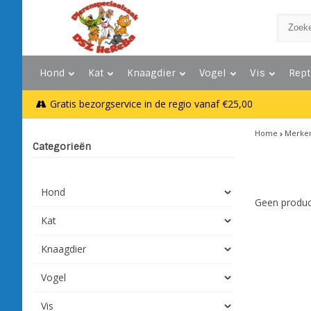
Hond
Kat
Knaagdier
Vogel
Vis
Rept
Gratis bezorgservice in de regio vanaf €25,00
Home
Merke
Categorieën
Hond
Geen produc
Kat
Knaagdier
Vogel
Vis