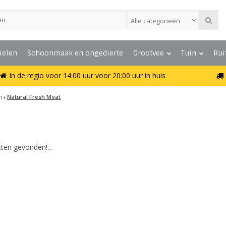
Alle categorieën
ielen
Schoonmaak en ongedierte
Grootvee
Tuin
Rui
In de regio voor 14:00 uur voor 20:00 uur in huis
n
Natural Fresh Meat
ten gevonden!...