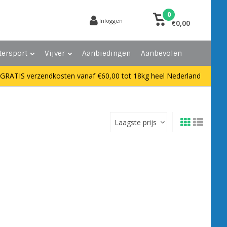
0
Inloggen
€0,00
tersport
Vijver
Aanbiedingen
Aanbevolen
GRATIS verzendkosten vanaf €60,00 tot 18kg heel Nederland
Laagste prijs