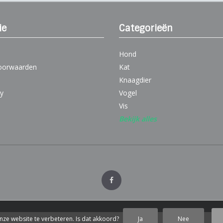
ie
Categorieën
Hond
oorwaarden
Kat
Knaagdier
cy
Vogel
Vis
Bekijk alles
nze website te verbeteren. Is dat akkoord?
Ja
Nee