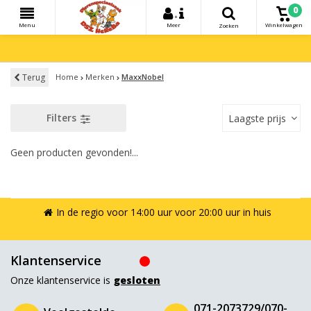
0
+
Menu
Meer
Winkelwagen
Zoeken
Terug
Home
Merken
MaxxNobel
Filters
Laagste prijs
Geen producten gevonden!...
In de regio voor 14:00 uur voor 20:00 uur in huis
Klantenservice
Onze klantenservice is
gesloten
071-2073729/070-