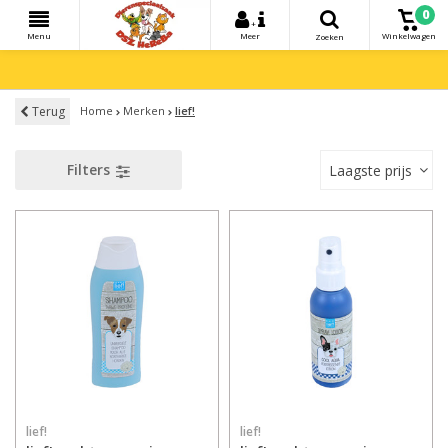
0
+
Menu
Meer
Winkelwagen
Zoeken
Terug
Home
Merken
lief!
Filters
Laagste prijs
lief!
lief!