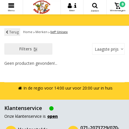
0
+
Menu
Meer
Winkelwagen
Zoeken
Terug
Home
Merken
lief! Unisex
Filters
Laagste prijs
Geen producten gevonden!...
In de regio voor 14:00 uur voor 20:00 uur in huis
Klantenservice
Onze klantenservice is
open
071-2073729/070-