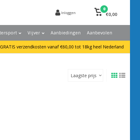
0
Inloggen
€0,00
tersport
Vijver
Aanbiedingen
Aanbevolen
GRATIS verzendkosten vanaf €60,00 tot 18kg heel Nederland
Laagste prijs