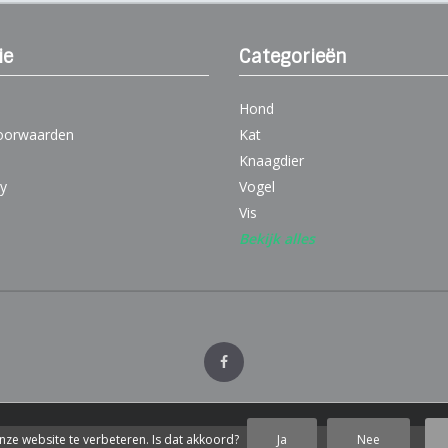
ie
Categorieën
Hond
oorwaarden
Kat
Knaagdier
cy
Vogel
Vis
Bekijk alles
nze website te verbeteren. Is dat akkoord?
Ja
Nee