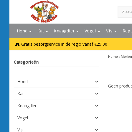
Hond
Kat
Knaagdier
Vogel
Vis
Rept
Gratis bezorgservice in de regio vanaf €25,00
Home
Merke
Categorieën
Hond
Geen produc
Kat
Knaagdier
Vogel
Vis