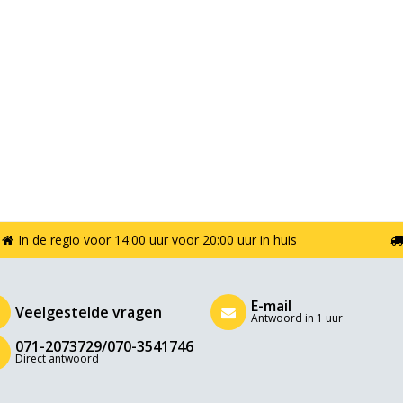
In de regio voor 14:00 uur voor 20:00 uur in huis
E-mail
Veelgestelde vragen
Antwoord in 1 uur
071-2073729/070-3541746
Direct antwoord