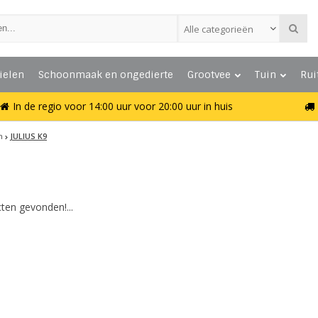
Alle categorieën
ielen
Schoonmaak en ongedierte
Grootvee
Tuin
Rui
In de regio voor 14:00 uur voor 20:00 uur in huis
n
JULIUS K9
ten gevonden!...