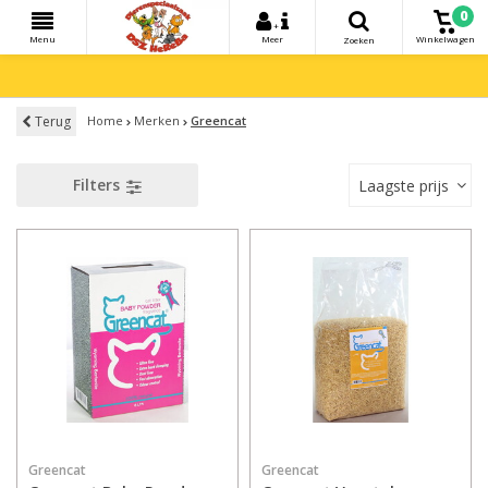
0
+
Menu
Meer
Winkelwagen
Zoeken
Terug
Home
Merken
Greencat
Filters
Laagste prijs
Greencat
Greencat