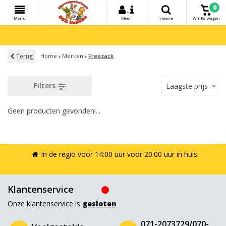
0
+
Menu
Meer
Winkelwagen
Zoeken
Terug
Home
Merken
Freezack
Filters
Laagste prijs
Geen producten gevonden!...
In de regio voor 14:00 uur voor 20:00 uur in huis
Klantenservice
Onze klantenservice is
gesloten
071-2073729/070-