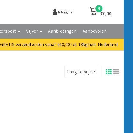
0
Inloggen
€0,00
tersport
Vijver
Aanbiedingen
Aanbevolen
GRATIS verzendkosten vanaf €60,00 tot 18kg heel Nederland
Laagste prijs