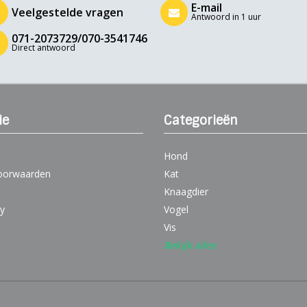
E-mail
Veelgestelde vragen
Antwoord in 1 uur
071-2073729/070-3541746
Direct antwoord
ie
Categorieën
Hond
oorwaarden
Kat
Knaagdier
cy
Vogel
Vis
Bekijk alles