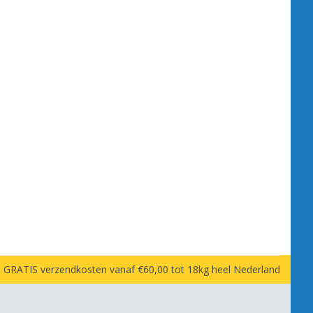
GRATIS verzendkosten vanaf €60,00 tot 18kg heel Nederland