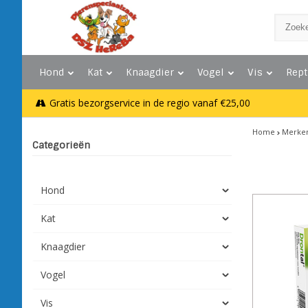
Hond
Kat
Knaagdier
Vogel
Vis
Rept
Gratis bezorgservice in de regio vanaf €25,00
Home
Merke
Categorieën
Hond
Kat
Knaagdier
Vogel
Vis