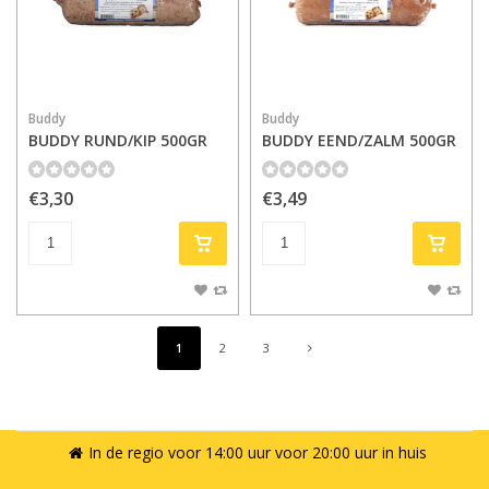
Buddy
Buddy
BUDDY RUND/KIP 500GR
BUDDY EEND/ZALM 500GR
€3,30
€3,49
1
2
3
In de regio voor 14:00 uur voor 20:00 uur in huis