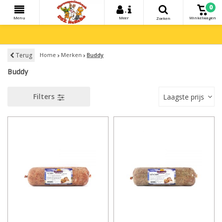
0
+
Menu
Meer
Winkelwagen
Zoeken
Terug
Home
Merken
Buddy
Buddy
Filters
Laagste prijs