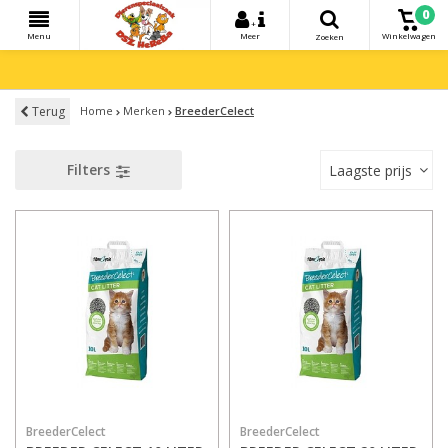
0
+
Menu
Meer
Winkelwagen
Zoeken
Terug
Home
Merken
BreederCelect
Filters
Laagste prijs
BreederCelect
BreederCelect