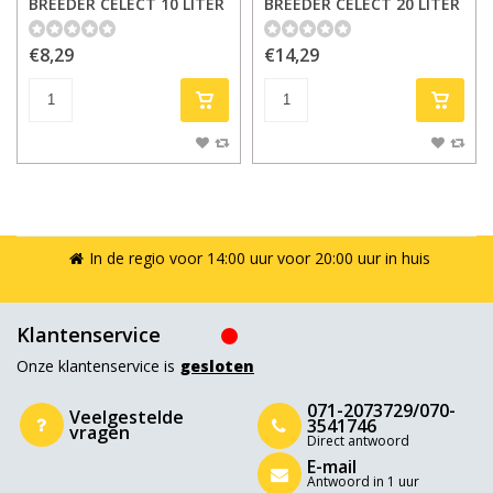
BREEDER CELECT 10 LITER
BREEDER CELECT 20 LITER
€8,29
€14,29
In de regio voor 14:00 uur voor 20:00 uur in huis
Klantenservice
Onze klantenservice is
gesloten
071-2073729/070-
Veelgestelde
3541746
vragen
Direct antwoord
E-mail
Antwoord in 1 uur