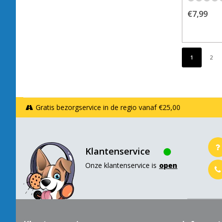
€7,99
1
2
Gratis bezorgservice in de regio vanaf €25,00
Klantenservice
Onze klantenservice is
open