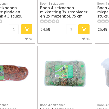
zoenen
Boon 4-seizoenen
Boon 4-
eizoenen
Boon 4-seizoenen
Boon 
t pinda en
mixketting 3x strooivoer
mixpak
k a 3 stuks.
en 2x mezenbol, 75 cm.
stuks.
€4,59
€5,49
zoenen
Boon 4-seizoenen
Boon 4-