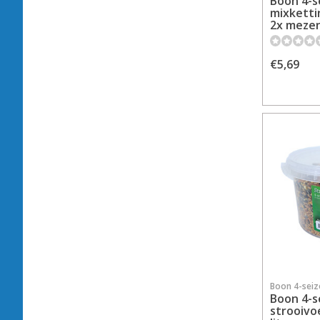
Boon 4-s
mixketti
2x mezen
€5,69
Boon 4-sei
Boon 4-s
strooivo