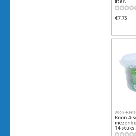
liter.
€7,75
Boon 4-sei
Boon 4-s
mezenbol
14 stuks.