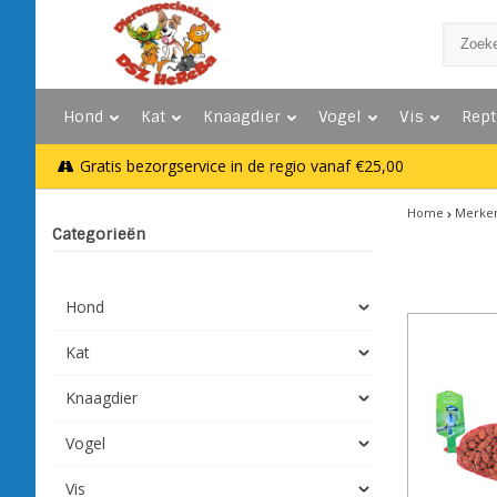
Hond
Kat
Knaagdier
Vogel
Vis
Rept
Gratis bezorgservice in de regio vanaf €25,00
Home
Merke
Categorieën
Hond
Kat
Knaagdier
Vogel
Vis