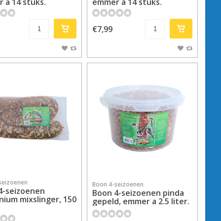
 a 14 stuks.
emmer a 14 stuks.
€7,99
seizoenen
Boon 4-seizoenen
4-seizoenen
Boon 4-seizoenen pinda
nium mixslinger, 150
gepeld, emmer a 2.5 liter.