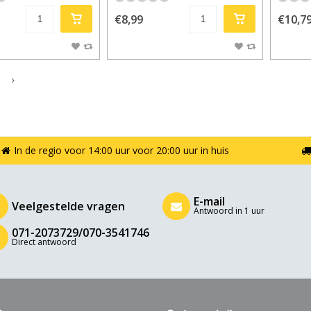
€8,99
€10,7
In de regio voor 14:00 uur voor 20:00 uur in huis
E-mail
Veelgestelde vragen
Antwoord in 1 uur
071-2073729/070-3541746
Direct antwoord