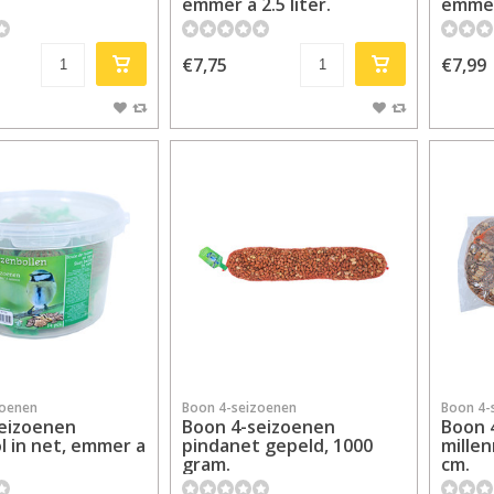
emmer a 2.5 liter.
emmer
€7,75
€7,99
zoenen
Boon 4-seizoenen
Boon 4-
eizoenen
Boon 4-seizoenen
Boon 
 in net, emmer a
pindanet gepeld, 1000
millen
gram.
cm.