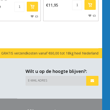
€11,95
9
GRATIS verzendkosten vanaf €60,00 tot 18kg heel Nederland
Wilt u op de hoogte blijven?:
E-MAIL ADRES