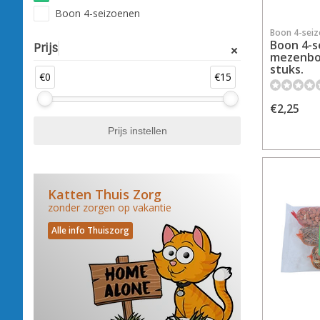
Boon 4-seizoenen
Boon 4-sei
Boon 4-s
Prijs
mezenbol
stuks.
€0
€15
€2,25
Katten Thuis Zorg
zonder zorgen op vakantie
Alle info Thuiszorg