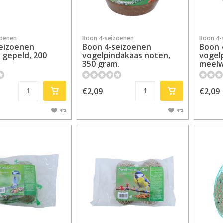
zoenen
Boon 4-seizoenen
Boon 4-
eizoenen
Boon 4-seizoenen
Boon 
 gepeld, 200
vogelpindakaas noten,
vogel
350 gram.
meelw
€2,09
€2,09