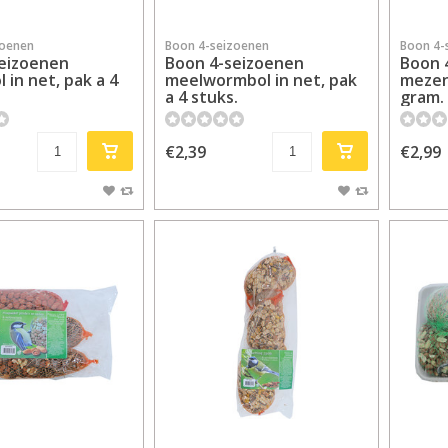
zoenen
Boon 4-seizoenen
Boon 4-
eizoenen
Boon 4-seizoenen
Boon 
 in net, pak a 4
meelwormbol in net, pak
mezen
a 4 stuks.
gram.
€2,39
€2,99