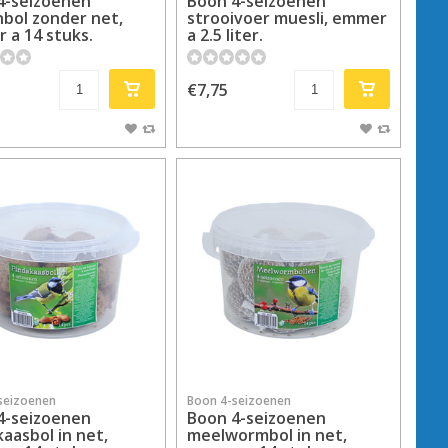
4-seizoenen
Boon 4-seizoenen
bol zonder net,
strooivoer muesli, emmer
 a 14 stuks.
a 2.5 liter.
€7,75
seizoenen
Boon 4-seizoenen
4-seizoenen
Boon 4-seizoenen
aasbol in net,
meelwormbol in net,