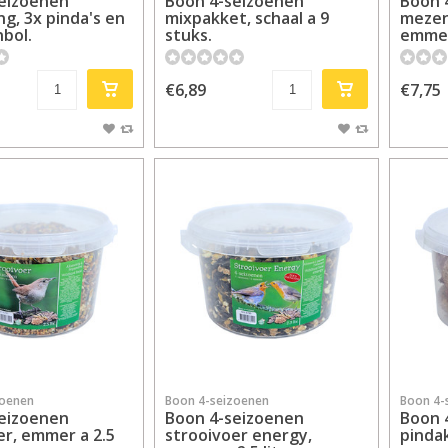
eizoenen
Boon 4-seizoenen
Boon 
ng, 3x pinda's en
mixpakket, schaal a 9
mezen
bol.
stuks.
emmer
€6,89
€7,75
zoenen
Boon 4-seizoenen
Boon 4-
eizoenen
Boon 4-seizoenen
Boon 
er, emmer a 2.5
strooivoer energy,
pindak