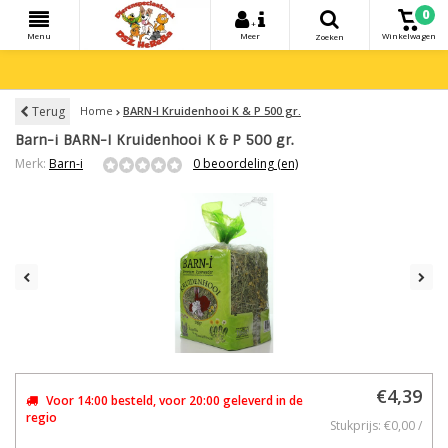
0
+
Menu
Meer
Winkelwagen
Zoeken
Terug
Home
BARN-I Kruidenhooi K & P 500 gr.
Barn-i BARN-I Kruidenhooi K & P 500 gr.
Merk:
Barn-i
0 beoordeling (en)
€4,39
Voor 14:00 besteld, voor 20:00 geleverd in de
regio
Stukprijs: €0,00 /