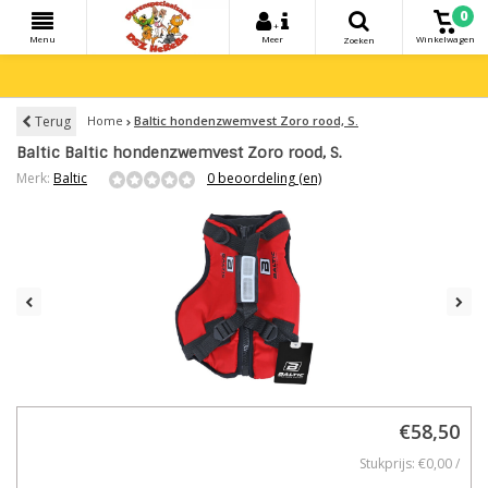
0
+
Menu
Meer
Winkelwagen
Zoeken
Terug
Home
Baltic hondenzwemvest Zoro rood, S.
Baltic Baltic hondenzwemvest Zoro rood, S.
Merk:
Baltic
0 beoordeling (en)
€58,50
Stukprijs: €0,00 /