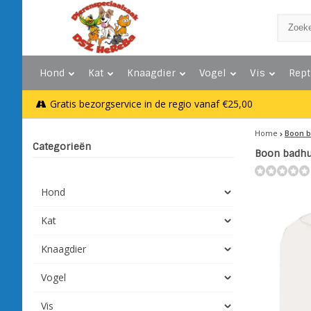
Hond
Kat
Knaagdier
Vogel
Vis
Rept
Gratis bezorgservice in de regio vanaf €25,00
Home
Boon b
Categorieën
Boon badhui
Hond
Kat
Knaagdier
Vogel
Vis