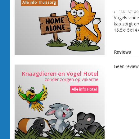
Alle info Thuiszorg
EAN:
87149
Vogels vinde
kap zorgt er
15,5x15x14 
Reviews
Geen revie
Knaagdieren en Vogel Hotel
zonder zorgen op vakantie
Alle info Hotel