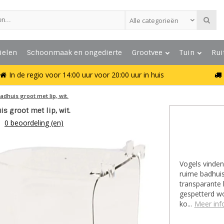
Alle categorieën
ielen
Schoonmaak en ongedierte
Grootvee
Tuin
Rui
In de regio voor 14:00 uur voor 20:00 uur in huis
adhuis groot met lip, wit.
s groot met lip, wit.
0 beoordeling (en)
Vogels vinden
ruime badhuis
transparante 
gespetterd wo
ko...
Meer inf