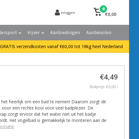
0
Inloggen
€0,00
tersport
Vijver
Aanbiedingen
Aanbevolen
GRATIS verzendkosten vanaf €60,00 tot 18kg heel Nederland
€4,49
Stukprijs: €0,00 /
 het heerlijk om een bad te nemen! Daarom zorgt dit
 voor een rechte kooi voor veel badplezier. De
kap zorgt ervoor dat het water niet uit het badje
rdt. Het vogelbad is gemakkelijk te monteren aan de
ormatie