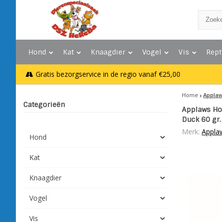
Hond
Kat
Knaagdier
Vogel
Vis
Rept
Gratis bezorgservice in de regio vanaf €25,00
Home
Applaw
Categorieën
Applaws Hon
Duck 60 gr.
Merk:
Appla
Hond
Kat
Knaagdier
Vogel
Vis