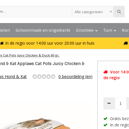
Alle categorieën
ielen
Schoonmaak en ongedierte
Grootvee
Tuin
Rui
In de regio voor 14:00 uur voor 20:00 uur in huis
s Cat Pots Juicy Chicken & Duck 60 gr.
d & Kat Applaws Cat Pots Juicy Chicken &
Voor 14:00
ws Hond & Kat
0 beoordeling (en)
de regio
Gratis bez
In de regio