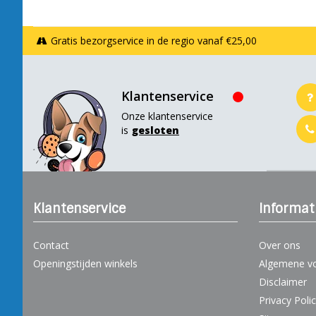
Gratis bezorgservice in de regio vanaf €25,00
Klantenservice
Onze klantenservice
is
gesloten
Klantenservice
Informat
Contact
Over ons
Openingstijden winkels
Algemene v
Disclaimer
Privacy Poli