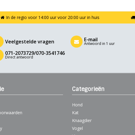
In de regio voor 14:00 uur voor 20:00 uur in huis
E-mail
Veelgestelde vragen
Antwoord in 1 uur
071-2073729/070-3541746
Direct antwoord
ie
Categorieën
Hond
oorwaarden
Kat
Knaagdier
cy
Vogel