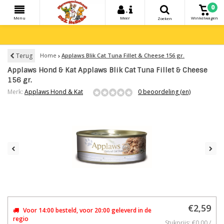
0
+
Menu
Meer
Winkelwagen
Zoeken
Terug
Home
Applaws Blik Cat Tuna Fillet & Cheese 156 gr.
Applaws Hond & Kat Applaws Blik Cat Tuna Fillet & Cheese
156 gr.
Merk:
Applaws Hond & Kat
0 beoordeling (en)
€2,59
Voor 14:00 besteld, voor 20:00 geleverd in de
regio
Stukprijs: €0,00 /