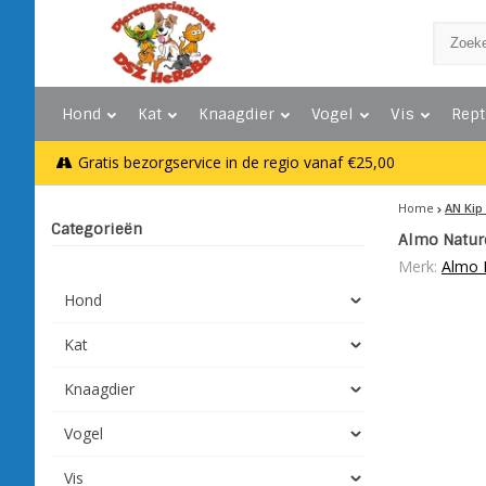
Hond
Kat
Knaagdier
Vogel
Vis
Rept
Gratis bezorgservice in de regio vanaf €25,00
Home
AN Kip
Categorieën
Almo Natur
Merk:
Almo 
Hond
Kat
Knaagdier
Vogel
Vis