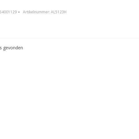
54001129
Artikelnummer:
AL5123H
ws gevonden