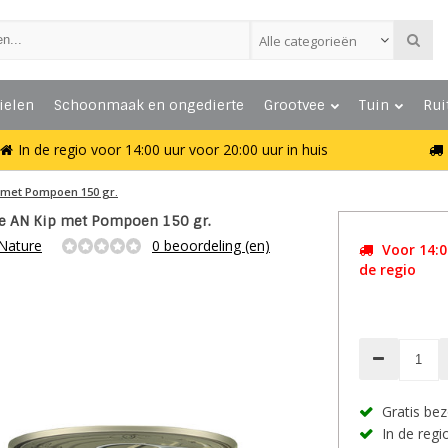
Alle categorieën
ielen
Schoonmaak en ongedierte
Grootvee
Tuin
Rui
In de regio voor 14:00 uur voor 20:00 uur in huis
 met Pompoen 150 gr.
e AN Kip met Pompoen 150 gr.
Nature
0 beoordeling (en)
Voor 14:00
de regio
Gratis bez
In de regio