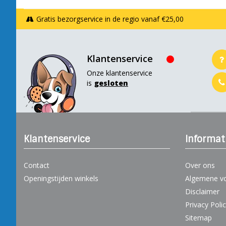
Gratis bezorgservice in de regio vanaf €25,00
Klantenservice
Onze klantenservice
is
gesloten
Klantenservice
Informat
Contact
Over ons
Openingstijden winkels
Algemene v
Disclaimer
Privacy Poli
Sitemap