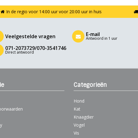
In de regio voor 14:00 uur voor 20:00 uur in huis
E-mail
Veelgestelde vragen
Antwoord in 1 uur
071-2073729/070-3541746
Direct antwoord
ie
Categorieën
Hond
oorwaarden
Kat
Knaagdier
cy
Vogel
Vis