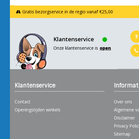
Gratis bezorgservice in de regio vanaf €25,00
Klantenservice
Onze klantenservice is
open
Klantenservice
Informat
Contact
Over ons
Openingstijden winkels
Algemene v
Disclaimer
Privacy Poli
Sitemap