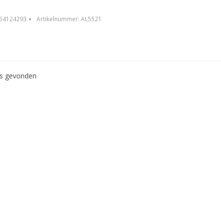
54124293
Artikelnummer:
AL5521
ws gevonden