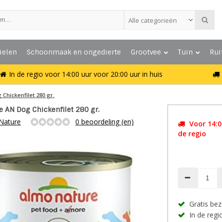
Alle categorieën
ielen
Schoonmaak en ongedierte
Grootvee
Tuin
Rui
In de regio voor 14:00 uur voor 20:00 uur in huis
 Chickenfilet 280 gr.
 AN Dog Chickenfilet 280 gr.
Nature
0 beoordeling (en)
Voor 14:00
de regio
Gratis bez
In de regio