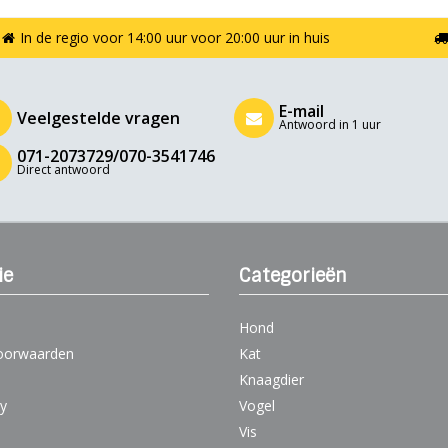
In de regio voor 14:00 uur voor 20:00 uur in huis
E-mail
Veelgestelde vragen
Antwoord in 1 uur
071-2073729/070-3541746
Direct antwoord
ie
Categorieën
Hond
oorwaarden
Kat
Knaagdier
cy
Vogel
Vis