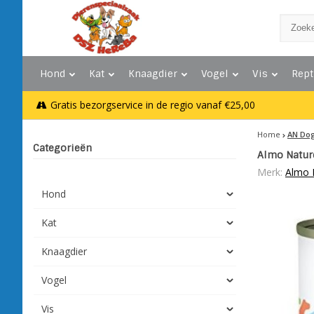
Hond
Kat
Knaagdier
Vogel
Vis
Rept
Gratis bezorgservice in de regio vanaf €25,00
Home
AN Dog
Categorieën
Almo Nature
Merk:
Almo 
Hond
Kat
Knaagdier
Vogel
Vis