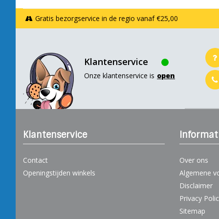
Gratis bezorgservice in de regio vanaf €25,00
Klantenservice
Onze klantenservice is
open
Klantenservice
Informat
Contact
Over ons
Openingstijden winkels
Algemene v
Disclaimer
Privacy Poli
Sitemap