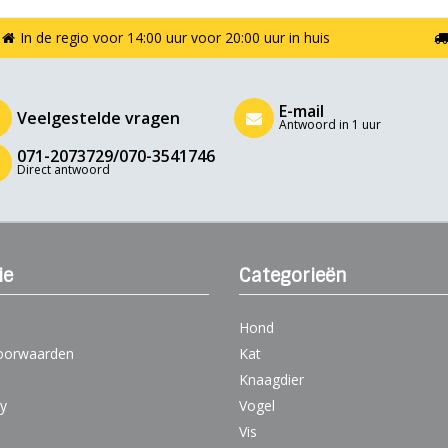
In de regio voor 14:00 uur voor 20:00 uur in huis
E-mail
Veelgestelde vragen
Antwoord in 1 uur
071-2073729/070-3541746
Direct antwoord
ie
Categorieën
Hond
oorwaarden
Kat
Knaagdier
cy
Vogel
Vis