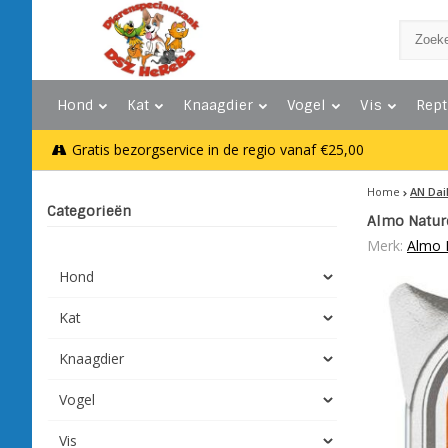
Hond
Kat
Knaagdier
Vogel
Vis
Rept
Gratis bezorgservice in de regio vanaf €25,00
Home
AN Dai
Categorieën
Almo Natur
Merk:
Almo 
Hond
Kat
Knaagdier
Vogel
Vis