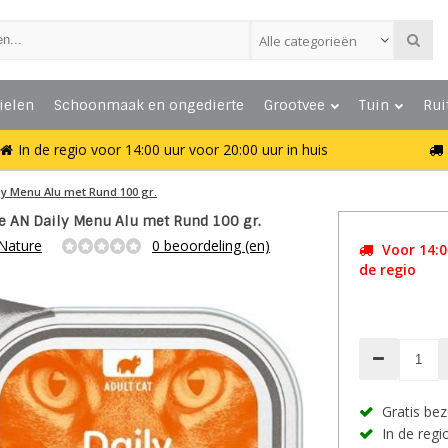
Alle categorieën
ielen
Schoonmaak en ongedierte
Grootvee
Tuin
Rui
In de regio voor 14:00 uur voor 20:00 uur in huis
ly Menu Alu met Rund 100 gr.
e AN Daily Menu Alu met Rund 100 gr.
Nature
0 beoordeling (en)
Voor 14:00
de regio
Gratis bez
In de regio