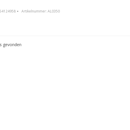
54124958
Artikelnummer:
AL0350
ws gevonden