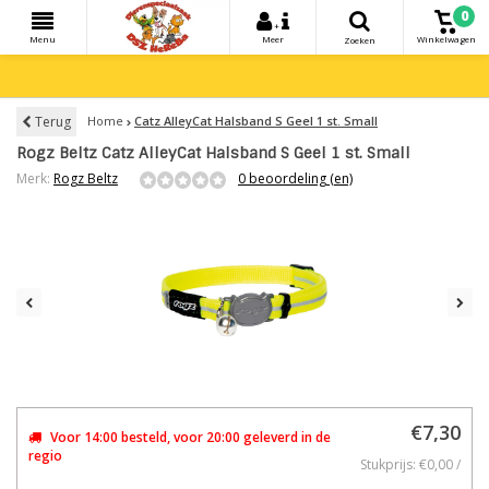
0
+
Menu
Meer
Winkelwagen
Zoeken
Terug
Home
Catz AlleyCat Halsband S Geel 1 st. Small
Rogz Beltz Catz AlleyCat Halsband S Geel 1 st. Small
Merk:
Rogz Beltz
0 beoordeling (en)
€7,30
Voor 14:00 besteld, voor 20:00 geleverd in de
regio
Stukprijs: €0,00 /