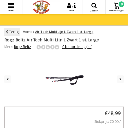
0
+
Menu
Meer
Winkelwagen
Zoeken
Terug
Home
Air Tech Multi Lijn L Zwart 1 st. Large
Rogz Beltz Air Tech Multi Lijn L Zwart 1 st. Large
Merk:
Rogz Beltz
0 beoordeling (en)
€48,99
Stukprijs: €0,00 /