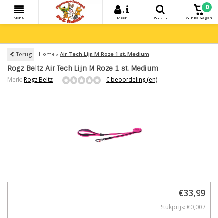
0
+
Menu
Meer
Winkelwagen
Zoeken
Terug
Home
Air Tech Lijn M Roze 1 st. Medium
Rogz Beltz Air Tech Lijn M Roze 1 st. Medium
Merk:
Rogz Beltz
0 beoordeling (en)
€33,99
Stukprijs: €0,00 /