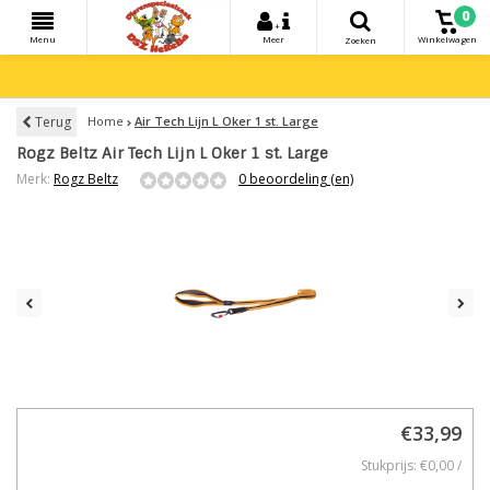
0
+
Menu
Meer
Winkelwagen
Zoeken
Terug
Home
Air Tech Lijn L Oker 1 st. Large
Rogz Beltz Air Tech Lijn L Oker 1 st. Large
Merk:
Rogz Beltz
0 beoordeling (en)
€33,99
Stukprijs: €0,00 /